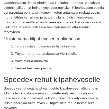
vatsahaavasta, jonka oireita ovat ruokahaluttomuus, vatsakivut
syönnin jälkeen ja heikentynyt suorituskyky. Kilpahevosen vointia
voi parantaa perinteisin keinoin, kuten antamalla ruokaa usein,
mutta vähän kerrallaan ja tarjoamalla riittävästi korsirehua.
Korsirehun tärkeyttä ei voi tarpeeksi korostaa, koska sen saanti
vaikuttaa ratkaisevasti sekä hevosen mielen että ruumiin
terveyteen.
Muista nämä kilpahevosen ruokinnassa:
1. Tarjoa ravitsemuksellisesti hyvää rehua.
2. Täydennä rehua tarvittaessa väkirehulla.
3. Vältä suuria annoksia.
4. Seuraa hevosen painoa.
Speedex rehut kilpahevoselle
Speedex rehut ovat hyvä vaihtoehto kilpahevosen väkirehuksi,
sillä niiden koostumuksessa on otettu erityisesti huomioon
hevosen suoliston terveys ja kohtuullinen tärkkelyksen määrä,
jolloin energiaa tulee myös kuitupitoisista rehuaineista sekä
rasvasta.