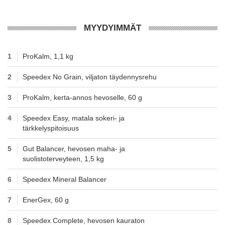
MYYDYIMMÄT
1
ProKalm, 1,1 kg
2
Speedex No Grain, viljaton täydennysrehu
3
ProKalm, kerta-annos hevoselle, 60 g
4
Speedex Easy, matala sokeri- ja
tärkkelyspitoisuus
5
Gut Balancer, hevosen maha- ja
suolistoterveyteen, 1,5 kg
6
Speedex Mineral Balancer
7
EnerGex, 60 g
8
Speedex Complete, hevosen kauraton