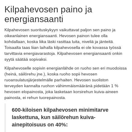
Kilpahevosen paino ja
energiansaanti
Kilpahevosen suorituskykyyn vaikuttavat paljon sen paino ja
oikeanlainen energiansaanti. Hevosen painon tulee olla
kohdallaan, koska liika läski rasittaa luita, niveliä ja jänteitä.
Toisaalta taas liian laihalla kilpahevosella ei ole kovassa työssä
tarvittavia energiavarastoja. Kilpahevosen energiansaanti onkin
syytä säätää sopivaksi.
Kilpahevoselle sopivin energianlähde on ruoho sen eri muodoissa
(heinä, säilörehu jne.), koska ruoho sopii hevosen
ruoansulatusjärjestelmälle parhaiten. Hevosen suoliston
terveyden kannalta ruohon vähimmäismääränä pidetään 1 %
hevosen elopainosta, joka lasketaan korsirehun kuiva-aineen
painosta, ei rehun tuorepainosta.
600-kiloisen kilpahevosen minimitarve
laskettuna, kun säilörehun kuiva-
ainepitoisuus on 40%: