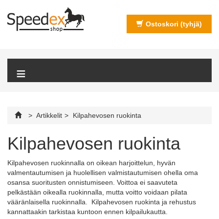
Ostoskori
(tyhjä)
≡
>
Artikkelit
>
Kilpahevosen ruokinta
Kilpahevosen ruokinta
Kilpahevosen ruokinnalla on oikean harjoittelun, hyvän
valmentautumisen ja huolellisen valmistautumisen ohella oma
osansa suoritusten onnistumiseen. Voittoa ei saavuteta
pelkästään oikealla ruokinnalla, mutta voitto voidaan pilata
vääränlaisella ruokinnalla. Kilpahevosen ruokinta ja rehustus
kannattaakin tarkistaa kuntoon ennen kilpailukautta.