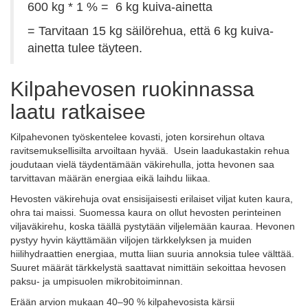
600 kg * 1 % = 6 kg kuiva-ainetta
= Tarvitaan 15 kg säilörehua, että 6 kg kuiva-
ainetta tulee täyteen.
Kilpahevosen ruokinnassa
laatu ratkaisee
Kilpahevonen työskentelee kovasti, joten korsirehun oltava
ravitsemuksellisilta arvoiltaan hyvää. Usein laadukastakin rehua
joudutaan vielä täydentämään väkirehulla, jotta hevonen saa
tarvittavan määrän energiaa eikä laihdu liikaa.
Hevosten väkirehuja ovat ensisijaisesti erilaiset viljat kuten kaura,
ohra tai maissi. Suomessa kaura on ollut hevosten perinteinen
viljaväkirehu, koska täällä pystytään viljelemään kauraa. Hevonen
pystyy hyvin käyttämään viljojen tärkkelyksen ja muiden
hiilihydraattien energiaa, mutta liian suuria annoksia tulee välttää.
Suuret määrät tärkkelystä saattavat nimittäin sekoittaa hevosen
paksu- ja umpisuolen mikrobitoiminnan.
Erään arvion mukaan 40–90 % kilpahevosista kärsii