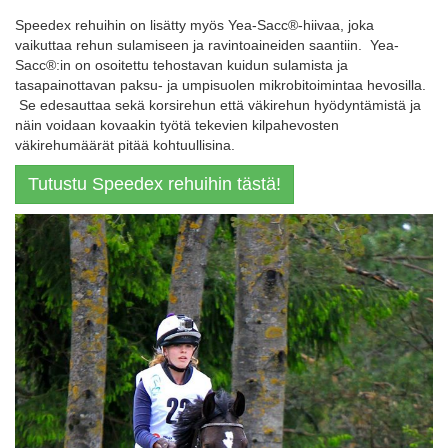
Speedex rehuihin on lisätty myös Yea-Sacc®-hiivaa, joka
vaikuttaa rehun sulamiseen ja ravintoaineiden saantiin. Yea-
Sacc®:in on osoitettu tehostavan kuidun sulamista ja
tasapainottavan paksu- ja umpisuolen mikrobitoimintaa hevosilla.
Se edesauttaa sekä korsirehun että väkirehun hyödyntämistä ja
näin voidaan kovaakin työtä tekevien kilpahevosten
väkirehumäärät pitää kohtuullisina.
Tutustu Speedex rehuihin tästä!