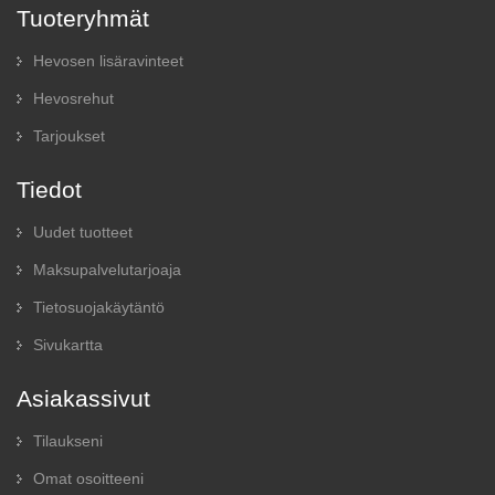
Tuoteryhmät
Hevosen lisäravinteet
Hevosrehut
Tarjoukset
Tiedot
Uudet tuotteet
Maksupalvelutarjoaja
Tietosuojakäytäntö
Sivukartta
Asiakassivut
Tilaukseni
Omat osoitteeni