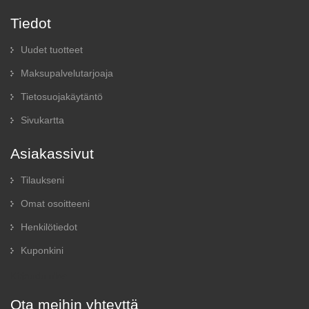
Tiedot
Uudet tuotteet
Maksupalvelutarjoaja
Tietosuojakäytäntö
Sivukartta
Asiakassivut
Tilaukseni
Omat osoitteeni
Henkilötiedot
Kuponkini
Kirjaudu ulos
Ota meihin yhteyttä