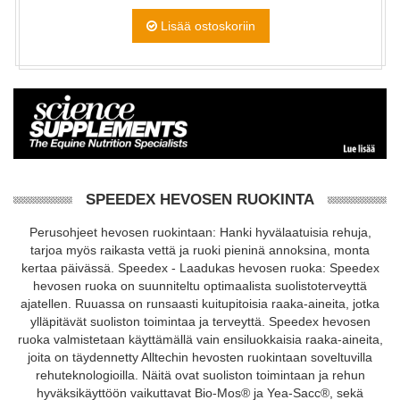
Lisää ostoskoriin
SPEEDEX HEVOSEN RUOKINTA
Perusohjeet hevosen ruokintaan: Hanki hyvälaatuisia rehuja,
tarjoa myös raikasta vettä ja ruoki pieninä annoksina, monta
kertaa päivässä. Speedex - Laadukas hevosen ruoka: Speedex
hevosen ruoka on suunniteltu optimaalista suolistoterveyttä
ajatellen. Ruuassa on runsaasti kuitupitoisia raaka-aineita, jotka
ylläpitävät suoliston toimintaa ja terveyttä. Speedex hevosen
ruoka valmistetaan käyttämällä vain ensiluokkaisia raaka-aineita,
joita on täydennetty Alltechin hevosten ruokintaan soveltuvilla
rehuteknologioilla. Näitä ovat suoliston toimintaan ja rehun
hyväksikäyttöön vaikuttavat Bio-Mos® ja Yea-Sacc®, sekä