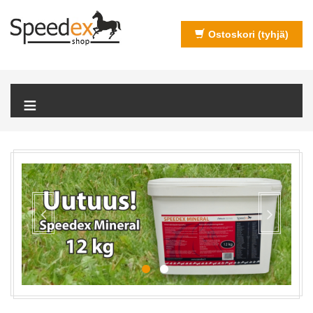
Ostoskori
(tyhjä)
≡