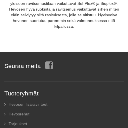
yleiseen ravitsemustilaan vaikuttavat Sel-Plex® ja Bioplex®.
Hevosen hyvä ruokinta ja ravitsemus vaikuttavat siihen miten
eläin selviytyy siitä rasituksesta, jolle se altistuu. Hyvinvoiva
hevonen suoriutuu paremmin sekä valmennuksessa että
kilpailussa.
Seuraa meitä
Tuoteryhmät
Hevosen lisäravinteet
Hevosrehut
Tarjoukset