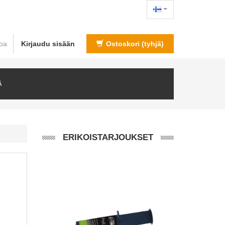
loa
Kirjaudu sisään
Ostoskori
(tyhjä)
Ä
ERIKOISTARJOUKSET