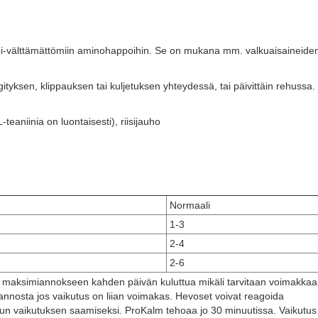
 ei-välttämättömiin aminohappoihin. Se on mukana mm. valkuaisaineide
tyksen, klippauksen tai kuljetuksen yhteydessä, tai päivittäin rehussa.
teaniinia on luontaisesti), riisijauho
Normaali
1-3
2-4
2-6
ta maksimiannokseen kahden päivän kuluttua mikäli tarvitaan voimakka
 annosta jos vaikutus on liian voimakas. Hevoset voivat reagoida
votun vaikutuksen saamiseksi. ProKalm tehoaa jo 30 minuutissa. Vaikutus