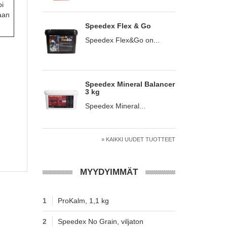
oi
aan
Speedex Flex & Go
Speedex Flex&Go on...
Speedex Mineral Balancer
3 kg
Speedex Mineral...
» KAIKKI UUDET TUOTTEET
MYYDYIMMÄT
1
ProKalm, 1,1 kg
2
Speedex No Grain, viljaton