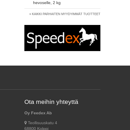
hevoselle, 2 kg
» KAIKKI PARHAITEN MYYDYIMMÄT TUOTTEET
Ota meihin yhteyttä
Oy Feedex Ab
Teollisuuskatu 4
68800 Kolppi