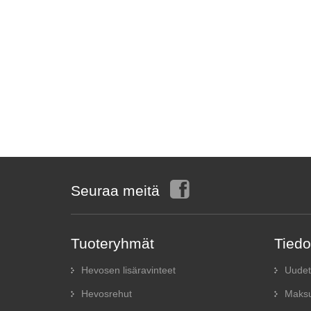
Seuraa meitä
Tuoteryhmät
Tiedo
Hevosen lisäravinteet
Uudet
Hevosrehut
Maksu