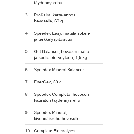
täydennysrehu
3
ProKalm, kerta-annos
hevoselle, 60 g
4
Speedex Easy, matala sokeri-
ja tärkkelyspitoisuus
5
Gut Balancer, hevosen maha-
ja suolistoterveyteen, 1,5 kg
6
Speedex Mineral Balancer
7
EnerGex, 60 g
8
Speedex Complete, hevosen
kauraton täydennysrehu
9
Speedex Mineral,
kivennäisrehu hevoselle
10
Complete Electrolytes