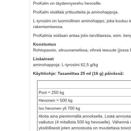
ProKalm on täydennysrehu hevosille.
ProKalm sisältää yrttiuutteita ja aminohappoja.
L-tyrosiini on luonnollinen aminohappo, joka kuuluu
rakentamisessa.
ProKalmia voidaan antaa joko tarvittaessa, esm. kengi
Koostumus
Rohtopassio, sitruunamelissa, vihreä teeuute (jossa L-
Lisäaineet
aminohappoja: L-tyrosiini 62,5 g/kg
Käyttöohje: Tasamittaa 25 ml (16 g) päivässä:
Poni ≈ 250 kg
Hevonen ≈ 500 kg
Iso hevonen yli 700 kg
Aloita aina pienimmällä annoksella. Lisää annos
vaikutus (4 mitallista 500 kg hevoselle). Vähennä
yksilöllisesti joten annostusta on muutettava toi