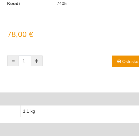
Koodi
7405
78,00 €
Ostoskor
1,1 kg