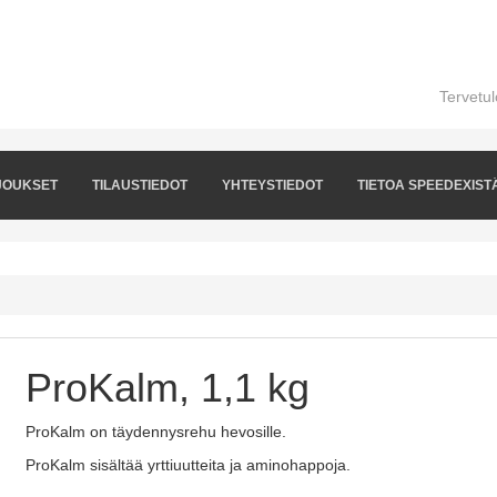
Tervetu
JOUKSET
TILAUSTIEDOT
YHTEYSTIEDOT
TIETOA SPEEDEXIST
ProKalm, 1,1 kg
ProKalm on täydennysrehu hevosille.
ProKalm sisältää yrttiuutteita ja aminohappoja.