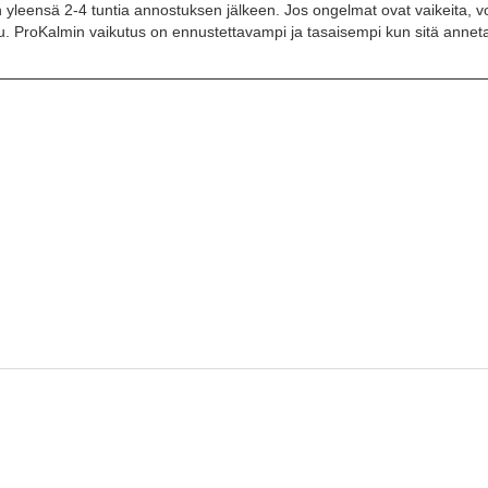
 yleensä 2-4 tuntia annostuksen jälkeen. Jos ongelmat ovat vaikeita, v
uu. ProKalmin vaikutus on ennustettavampi ja tasaisempi kun sitä annet