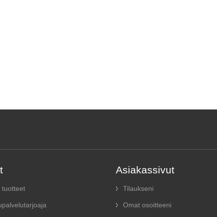
t
Asiakassivut
 tuotteet
Tilaukseni
palvelutarjoaja
Omat osoitteeni