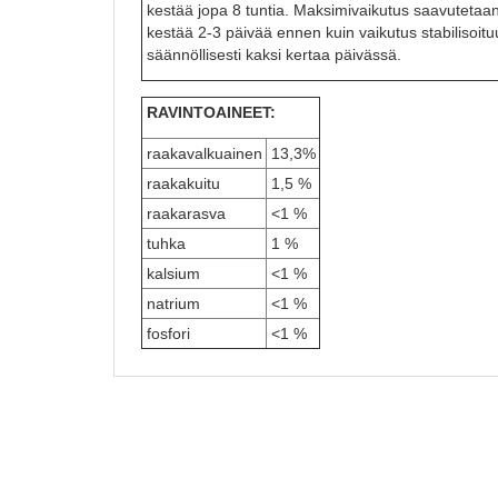
kestää jopa 8 tuntia. Maksimivaikutus saavutetaan
kestää 2-3 päivää ennen kuin vaikutus stabilisoit
säännöllisesti kaksi kertaa päivässä.
RAVINTOAINEET:
raakavalkuainen
13,3%
raakakuitu
1,5 %
raakarasva
<1 %
tuhka
1 %
kalsium
<1 %
natrium
<1 %
fosfori
<1 %